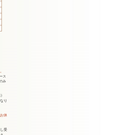
。
ース
のみ
信）
なり
お休
し受