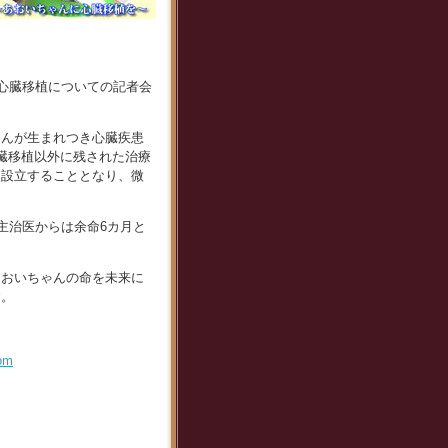
外心臓移植についての記者会
ゃんが生まれつき心臓疾患
臓移植以外に残された治療
を設立することとなり、微
主治医からは余命6カ月と
あおいちゃんの命を未来に
す。
com