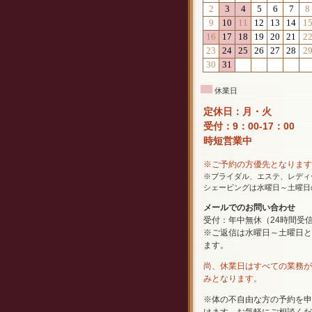
休業日
定休日：月・火
受付：9：00-17：00
時短営業中
※ご予約の方優先となります
※ブライダル、エステ、レディ
シェービングは水曜日～土曜日
メールでのお問い合わせ
受付：年中無休（24時間受
※ご返信は水曜日～土曜日と
ます。
尚、休業日はすべての業務が
みとなります。
※体の不自由な方の予約を申